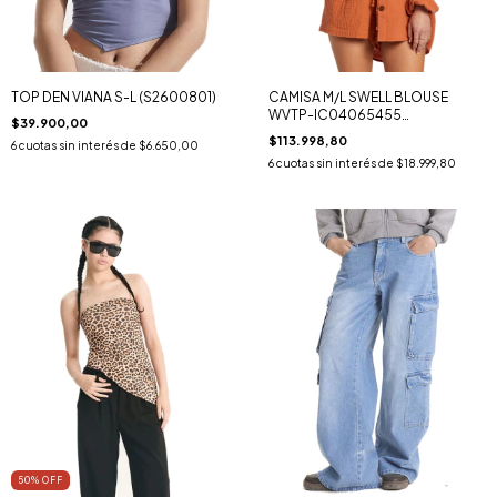
TOP DEN VIANA S-L (S2600801)
CAMISA M/L SWELL BLOUSE
WVTP-IC04065455
$39.900,00
(ABJWT00487)
$113.998,80
6
cuotas sin interés de
$6.650,00
6
cuotas sin interés de
$18.999,80
50
% OFF