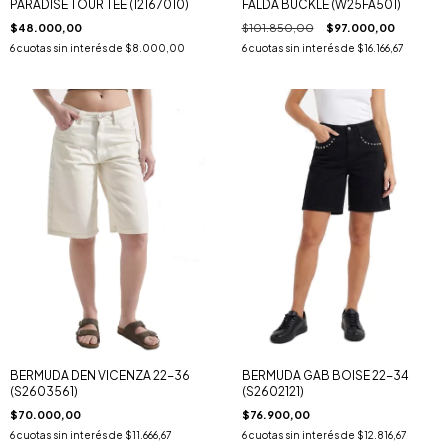
PARADISE TOUR TEE (12167010)
FALDA BUCKLE (W25FA501)
$48.000,00
$101.850,00
$97.000,00
6
cuotas sin interés de
$8.000,00
6
cuotas sin interés de
$16.166,67
BERMUDA DEN VICENZA 22-36
BERMUDA GAB BOISE 22-34
(S2603561)
(S2602121)
$70.000,00
$76.900,00
6
cuotas sin interés de
$11.666,67
6
cuotas sin interés de
$12.816,67