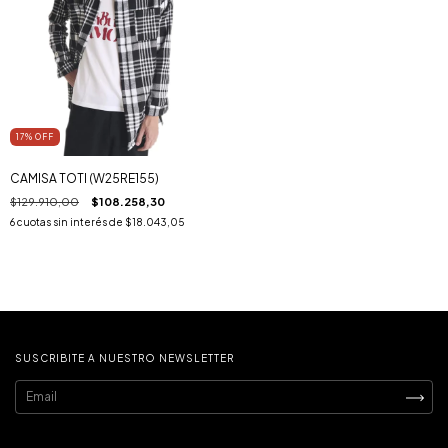
17
% OFF
CAMISA TOTI (W25RE155)
$129.910,00
$108.258,30
6
cuotas sin interés de
$18.043,05
SUSCRIBITE A NUESTRO NEWSLETTER