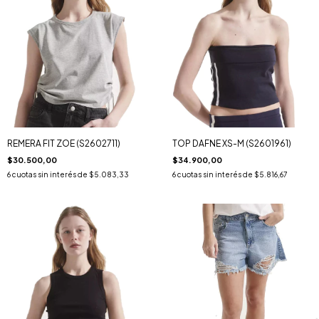
REMERA FIT ZOE (S2602711)
TOP DAFNE XS-M (S2601961)
$30.500,00
$34.900,00
6
cuotas sin interés de
$5.083,33
6
cuotas sin interés de
$5.816,67