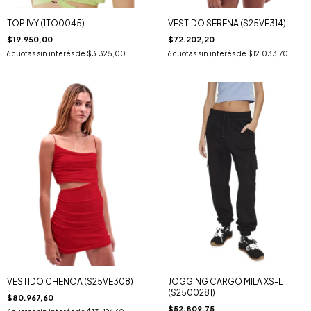
TOP IVY (1TO0045)
VESTIDO SERENA (S25VE314)
$19.950,00
$72.202,20
6
cuotas sin interés de
$3.325,00
6
cuotas sin interés de
$12.033,70
VESTIDO CHENOA (S25VE308)
JOGGING CARGO MILA XS-L
(S2500281)
$80.967,60
$52.809,75