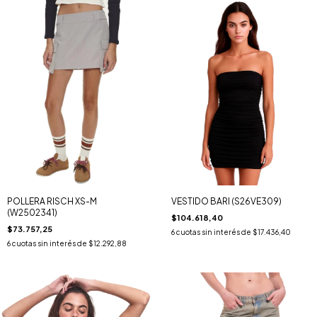
POLLERA RISCH XS-M
VESTIDO BARI (S26VE309)
(W2502341)
$104.618,40
$73.757,25
6
cuotas sin interés de
$17.436,40
6
cuotas sin interés de
$12.292,88