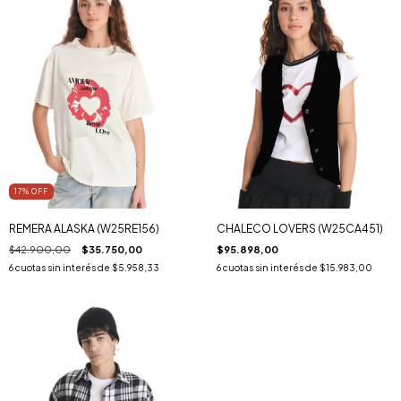
17
% OFF
REMERA ALASKA (W25RE156)
CHALECO LOVERS (W25CA451)
$42.900,00
$35.750,00
$95.898,00
6
cuotas sin interés de
$5.958,33
6
cuotas sin interés de
$15.983,00