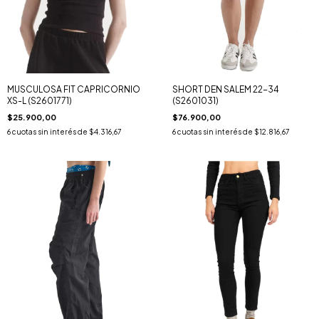
MUSCULOSA FIT CAPRICORNIO
SHORT DEN SALEM 22-34
XS-L (S2601771)
(S2601031)
$25.900,00
$76.900,00
6
cuotas sin interés de
$4.316,67
6
cuotas sin interés de
$12.816,67