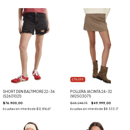
27
% OFF
SHORT DEN BALTIMORE 22-36
POLLERA JACINTA 24-32
(S2601021)
(W2503071)
$76.900,00
$68.244,75
$49.999,00
6
cuotas sin interés de
$12.816,67
6
cuotas sin interés de
$8.333,17