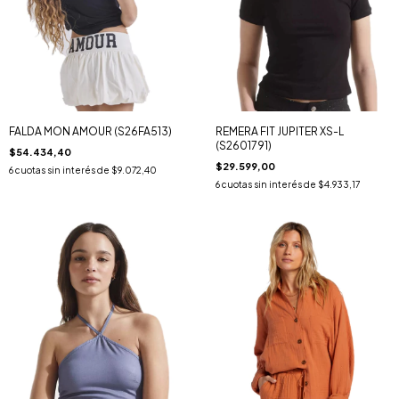
FALDA MON AMOUR (S26FA513)
REMERA FIT JUPITER XS-L
(S2601791)
$54.434,40
$29.599,00
6
cuotas sin interés de
$9.072,40
6
cuotas sin interés de
$4.933,17