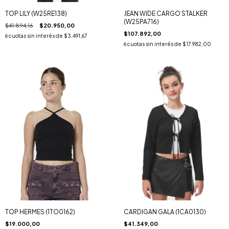
TOP LILY (W25RE138)
JEAN WIDE CARGO STALKER
(W25PA716)
$41.894,16
$20.950,00
$107.892,00
6
cuotas sin interés de
$3.491,67
6
cuotas sin interés de
$17.982,00
TOP HERMES (1TO0162)
CARDIGAN GALA (1CA0130)
$19.000,00
$41.349,00