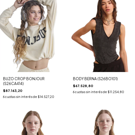
BUZO CROP BONJOUR
BODY BERNA (S26BO101)
(S26CA414)
$67.528,80
$87.163,20
6
cuotas sin interés de
$11.254,80
6
cuotas sin interés de
$14.527,20