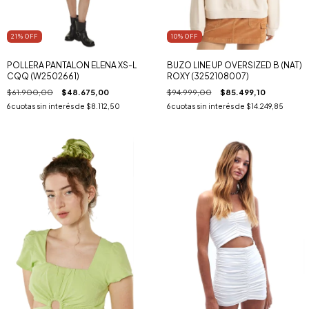
21
% OFF
10
% OFF
POLLERA PANTALON ELENA XS-L
BUZO LINE UP OVERSIZED B (NAT)
CQQ (W2502661)
ROXY (3252108007)
$61.900,00
$48.675,00
$94.999,00
$85.499,10
6
cuotas sin interés de
$8.112,50
6
cuotas sin interés de
$14.249,85