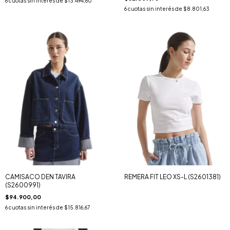
6
cuotas sin interés de
$13.494,60
6
cuotas sin interés de
$8.801,63
CAMISACO DEN TAVIRA
REMERA FIT LEO XS-L (S2601381)
(S2600991)
$94.900,00
6
cuotas sin interés de
$15.816,67