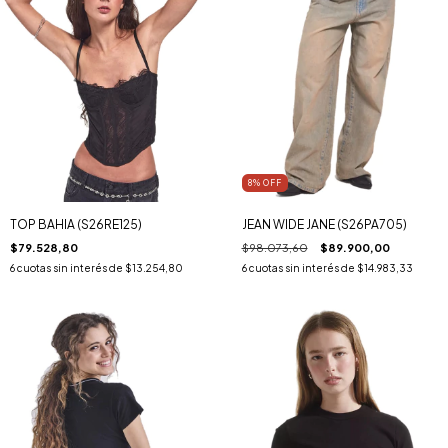
8
% OFF
TOP BAHIA (S26RE125)
JEAN WIDE JANE (S26PA705)
$79.528,80
$98.073,60
$89.900,00
6
cuotas sin interés de
$13.254,80
6
cuotas sin interés de
$14.983,33