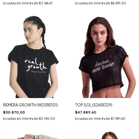
6
cuotas sin interés de
$3.166,67
6
cuotas sin interés de
$6.891,50
REMERA GROWTH (W25RE101)
TOP SOL (S26RE129)
$30.870,00
$47.889,60
6
cuotas sin interés de
$5.145,00
6
cuotas sin interés de
$7.981,60