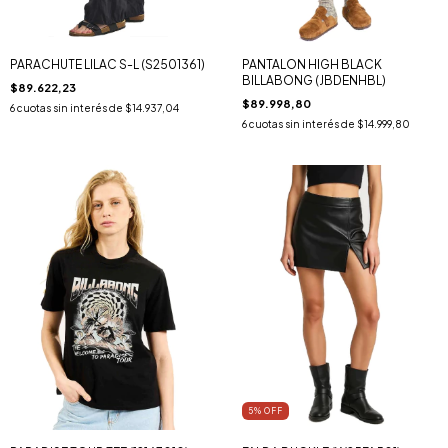
PARACHUTE LILAC S-L (S2501361)
PANTALON HIGH BLACK
BILLABONG (JBDENHBL)
$89.622,23
$89.998,80
6
cuotas sin interés de
$14.937,04
6
cuotas sin interés de
$14.999,80
5
% OFF