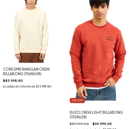
CORE EMB RANGLAN CREW
BILLABONG (11168608)
$83.998,80
6
cuotas sin interés de
$13.999,80
33
% OFF
BUZO CREW LIGHT BILLABONG
(11158628)
$89.999,00
$59.999,00