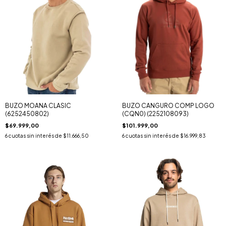
BUZO MOANA CLASIC
BUZO CANGURO COMP LOGO
(6252450802)
(CQN0) (2252108093)
$69.999,00
$101.999,00
6
cuotas sin interés de
$11.666,50
6
cuotas sin interés de
$16.999,83