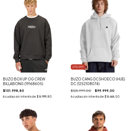
21
% OFF
BUZO BOX UP OG CREW
BUZO CANG DCSHOECO (HUE)
BILLABONG (19168605)
DC (1252108074)
$101.998,80
$125.999,00
$99.999,00
6
cuotas sin interés de
$16.999,80
6
cuotas sin interés de
$16.666,50