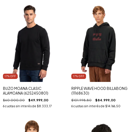
17
% OFF
17
% OFF
BUZO MOANA CLASIC
RIPPLE WAVE HOOD BILLABONG
ALAMOANA (6252450801)
(11168630)
$60.000,00
$49.999,00
$101.998,80
$84.999,00
6
cuotas sin interés de
$8.333,17
6
cuotas sin interés de
$14.166,50