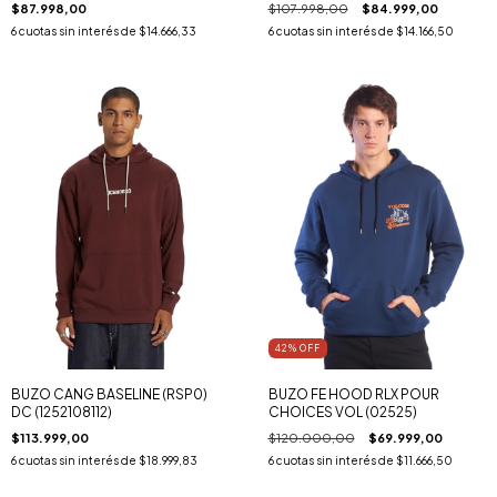
$87.998,00
$107.998,00
$84.999,00
6
cuotas sin interés de
$14.666,33
6
cuotas sin interés de
$14.166,50
42
% OFF
BUZO CANG BASELINE (RSP0)
BUZO FE HOOD RLX POUR
DC (1252108112)
CHOICES VOL (02525)
$113.999,00
$120.000,00
$69.999,00
6
cuotas sin interés de
$18.999,83
6
cuotas sin interés de
$11.666,50