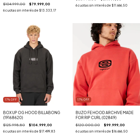
$104.999,00
$79.999,00
6
cuotas sin interés de
$11.666,50
6
cuotas sin interés de
$13.333,17
17
% OFF
17
% OFF
BOX UP OG HOOD BILLABONG
BUZO FE HOOD ARCHIVE MADE
(19168620)
FOR RIP CURL (02849)
$125.998,80
$104.999,00
$120.000,00
$99.999,00
6
cuotas sin interés de
$17.499,83
6
cuotas sin interés de
$16.666,50