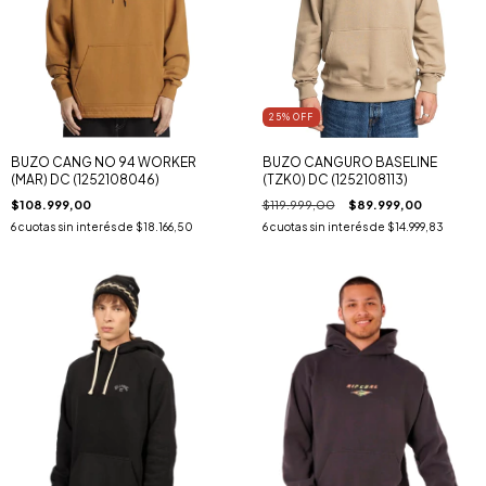
25
% OFF
BUZO CANG NO 94 WORKER
BUZO CANGURO BASELINE
(MAR) DC (1252108046)
(TZK0) DC (1252108113)
$108.999,00
$119.999,00
$89.999,00
6
cuotas sin interés de
$18.166,50
6
cuotas sin interés de
$14.999,83