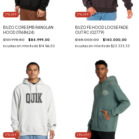
17
% OFF
17
% OFF
BUZO CORE EMB RANGLAN
BUZO FE HOOD LOOSE FADE
HOOD (11168624)
OUT RC (02779)
$101.998,80
$84.999,00
$168.000,00
$140.000,00
6
cuotas sin interés de
$14.166,50
6
cuotas sin interés de
$23.333,33
17
% OFF
29
% OFF