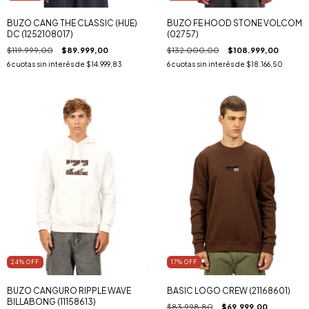
BUZO CANG THE CLASSIC (HUE)
BUZO FE HOOD STONE VOLCOM
DC (1252108017)
(02757)
$119.999,00
$89.999,00
$132.000,00
$108.999,00
6
cuotas sin interés de
$14.999,83
6
cuotas sin interés de
$18.166,50
24
% OFF
17
% OFF
BUZO CANGURO RIPPLE WAVE
BASIC LOGO CREW (21168601)
BILLABONG (11158613)
$83.998,80
$69.999,00