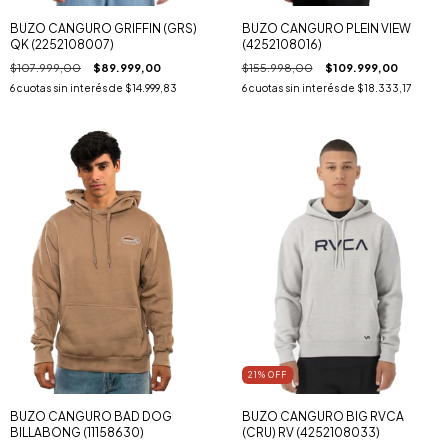
BUZO CANGURO GRIFFIN (GRS)
BUZO CANGURO PLEIN VIEW
QK (2252108007)
(4252108016)
$107.999,00
$89.999,00
$155.998,00
$109.999,00
6
cuotas sin interés de
$14.999,83
6
cuotas sin interés de
$18.333,17
21
% OFF
BUZO CANGURO BAD DOG
BUZO CANGURO BIG RVCA
BILLABONG (11158630)
(CRU) RV (4252108033)