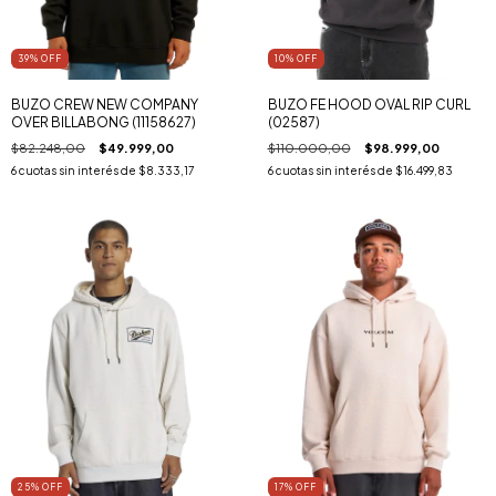
39
% OFF
10
% OFF
BUZO CREW NEW COMPANY
BUZO FE HOOD OVAL RIP CURL
OVER BILLABONG (11158627)
(02587)
$82.248,00
$49.999,00
$110.000,00
$98.999,00
6
cuotas sin interés de
$8.333,17
6
cuotas sin interés de
$16.499,83
25
% OFF
17
% OFF