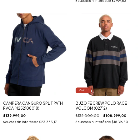
6
cuotas sin interés de
$9.999,83
17
% OFF
CAMPERA CANGURO SPLIT PATH
BUZO FE CREW POLO RACE
RVCA (4252108018)
VOLCOM (02712)
$139.999,00
$132.000,00
$108.999,00
6
cuotas sin interés de
$23.333,17
6
cuotas sin interés de
$18.166,50