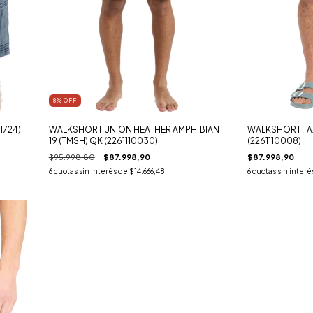
8
% OFF
1724)
WALKSHORT UNION HEATHER AMPHIBIAN
WALKSHORT TA
19 (TMSH) QK (2261110030)
(2261110008)
$95.998,80
$87.998,90
$87.998,90
6
cuotas sin interés de
$14.666,48
6
cuotas sin interé