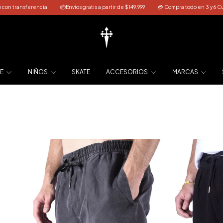
ferencia
📦Envíos gratis a partir de $149.999
💳 Compra todo en 3 y 6 Cuotas

E
NIÑOS
SKATE
ACCESORIOS
MARCAS