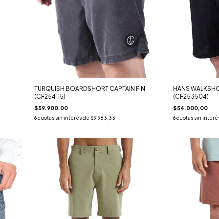
TURQUISH BOARDSHORT CAPTAIN FIN
HANS WALKSHOR
(CF254115)
(CF253504)
$59.900,00
$54.000,00
6
cuotas sin interés de
$9.983,33
6
cuotas sin interé