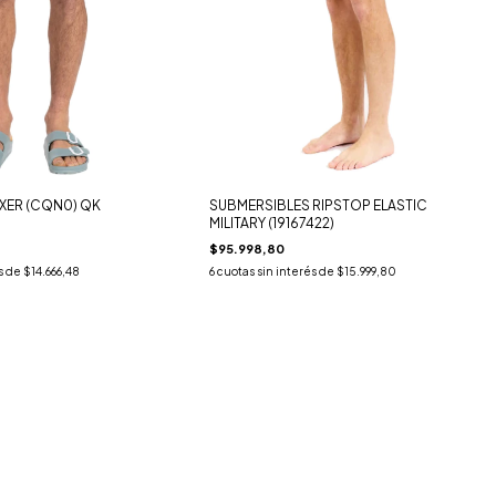
XER (CQN0) QK
SUBMERSIBLES RIPSTOP ELASTIC
MILITARY (19167422)
$95.998,80
s de
$14.666,48
6
cuotas sin interés de
$15.999,80