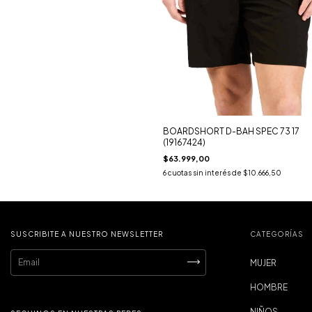
BOARDSHORT D-BAH SPEC 73 17
(19167424)
$63.999,00
6
cuotas sin interés de
$10.666,50
SUSCRIBITE A NUESTRO NEWSLETTER
CATEGORÍAS
MUJER
HOMBRE
NIÑOS