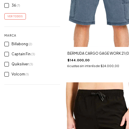
36
(7)
VER TODOS
MARCA
Billabong
(2)
BERMUDA CARGO GAGE WORK 21 (0
Captain Fin
(3)
$144.000,00
Quiksilver
(3)
6
cuotas sin interés de
$24.000,00
Volcom
(1)