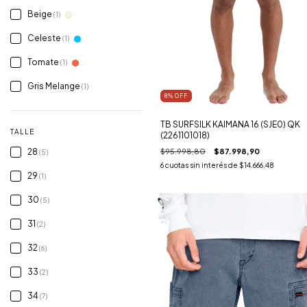
Beige
(1)
Celeste
(1)
Tomate
(1)
Gris Melange
(1)
8
% OFF
TB SURFSILK KAIMANA 16 (SJE0) QK
TALLE
(2261101018)
28
$95.998,80
$87.998,90
(5)
6
cuotas sin interés de
$14.666,48
29
(1)
30
(5)
31
(2)
32
(6)
33
(2)
34
(7)