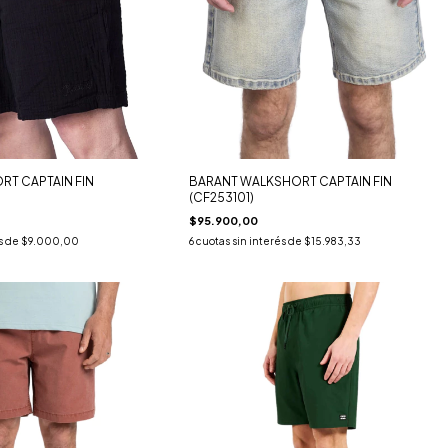
T CAPTAIN FIN
BARANT WALKSHORT CAPTAIN FIN
(CF253101)
$95.900,00
s de
$9.000,00
6
cuotas sin interés de
$15.983,33