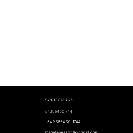
CONTACTÁNOS
543854301744
+54 9 3854 30-1744
magallanessgo@hotmail.com