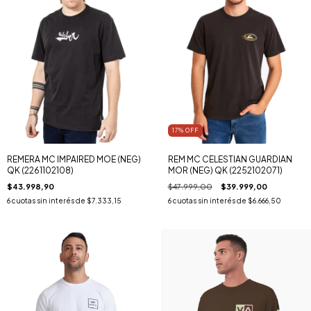
17
% OFF
REMERA MC IMPAIRED MOE (NEG)
REM MC CELESTIAN GUARDIAN
QK (2261102108)
MOR (NEG) QK (2252102071)
$43.998,90
$47.999,00
$39.999,00
6
cuotas sin interés de
$7.333,15
6
cuotas sin interés de
$6.666,50