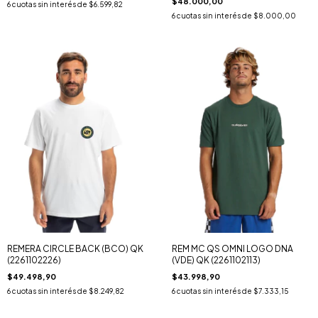
$48.000,00
6
cuotas sin interés de
$6.599,82
6
cuotas sin interés de
$8.000,00
REMERA CIRCLE BACK (BCO) QK
REM MC QS OMNI LOGO DNA
(2261102226)
(VDE) QK (2261102113)
$49.498,90
$43.998,90
6
cuotas sin interés de
$8.249,82
6
cuotas sin interés de
$7.333,15