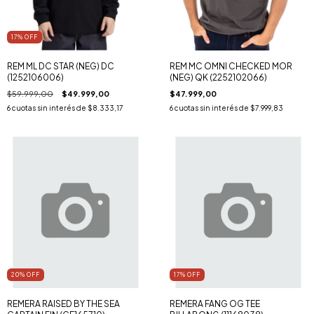
17
% OFF
REM ML DC STAR (NEG) DC
REM MC OMNI CHECKED MOR
(1252106006)
(NEG) QK (2252102066)
$59.999,00
$49.999,00
$47.999,00
6
cuotas sin interés de
$8.333,17
6
cuotas sin interés de
$7.999,83
20
% OFF
17
% OFF
REMERA RAISED BY THE SEA
REMERA FANG OG TEE