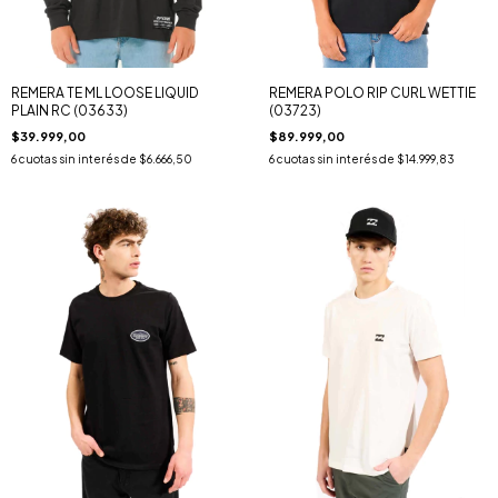
REMERA TE ML LOOSE LIQUID
REMERA POLO RIP CURL WETTIE
PLAIN RC (03633)
(03723)
$39.999,00
$89.999,00
6
cuotas sin interés de
$6.666,50
6
cuotas sin interés de
$14.999,83