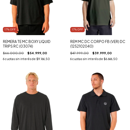
17
% OFF
17
% OFF
REMERA TE MC BOXY LIQUID
REM MC DC CORPO FB (VER) DC
TRIPS RC (03074)
(1252102040)
$66.000,00
$54.999,00
$47.999,00
$39.999,00
6
cuotas sin interés de
$9.166,50
6
cuotas sin interés de
$6.666,50