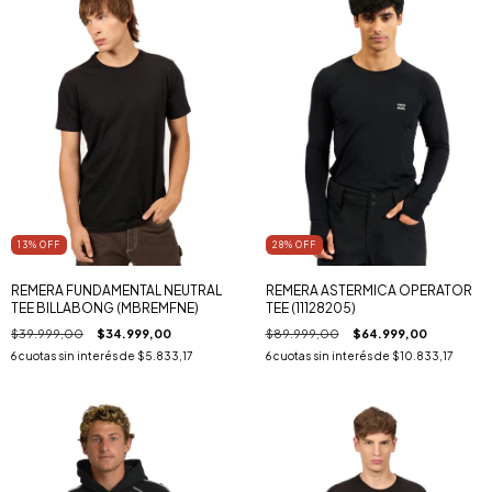
13
% OFF
28
% OFF
REMERA FUNDAMENTAL NEUTRAL
REMERA ASTERMICA OPERATOR
TEE BILLABONG (MBREMFNE)
TEE (11128205)
$39.999,00
$34.999,00
$89.999,00
$64.999,00
6
cuotas sin interés de
$5.833,17
6
cuotas sin interés de
$10.833,17