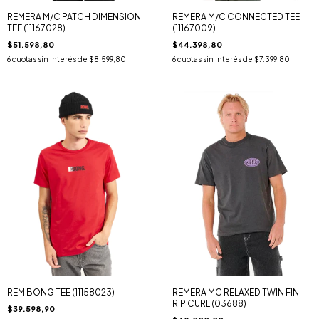
REMERA M/C PATCH DIMENSION
REMERA M/C CONNECTED TEE
TEE (11167028)
(11167009)
$51.598,80
$44.398,80
6
cuotas sin interés de
$8.599,80
6
cuotas sin interés de
$7.399,80
REM BONG TEE (11158023)
REMERA MC RELAXED TWIN FIN
RIP CURL (03688)
$39.598,90