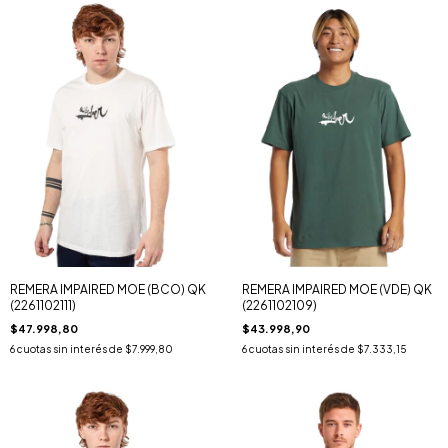
REMERA IMPAIRED MOE (BCO) QK
REMERA IMPAIRED MOE (VDE) QK
(2261102111)
(2261102109)
$47.998,80
$43.998,90
6
cuotas sin interés de
$7.999,80
6
cuotas sin interés de
$7.333,15