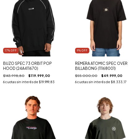
17
% OFF
9
% OFF
BUZO SPEC 73 ORBIT POP
REMERA ATOMIC SPEC OVER
HOOD (24A411670)
BILLABONG (11168001)
$143.998,80
$119.999,00
$55.000,00
$49.999,00
6
cuotas sin interés de
$19.999,83
6
cuotas sin interés de
$8.333,17