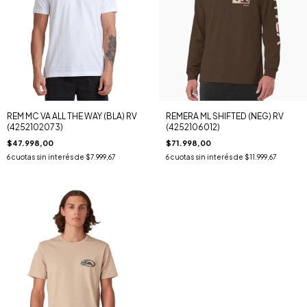
REM MC VA ALL THE WAY (BLA) RV
REMERA ML SHIFTED (NEG) RV
(4252102073)
(4252106012)
$47.998,00
$71.998,00
6
cuotas sin interés de
$7.999,67
6
cuotas sin interés de
$11.999,67