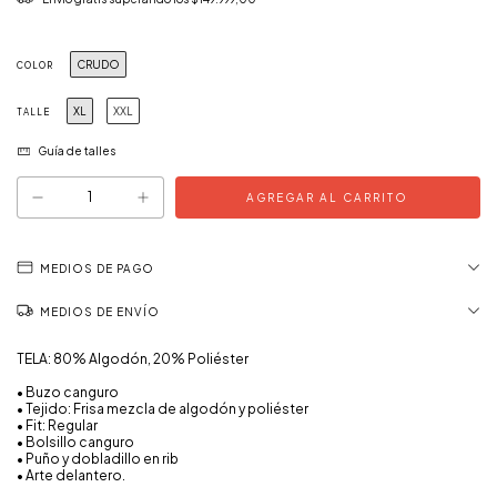
CRUDO
COLOR
XL
XXL
TALLE
Guía de talles
MEDIOS DE PAGO
MEDIOS DE ENVÍO
TELA: 80% Algodón, 20% Poliéster
• Buzo canguro
• Tejido: Frisa mezcla de algodón y poliéster
• Fit: Regular
• Bolsillo canguro
• Puño y dobladillo en rib
• Arte delantero.