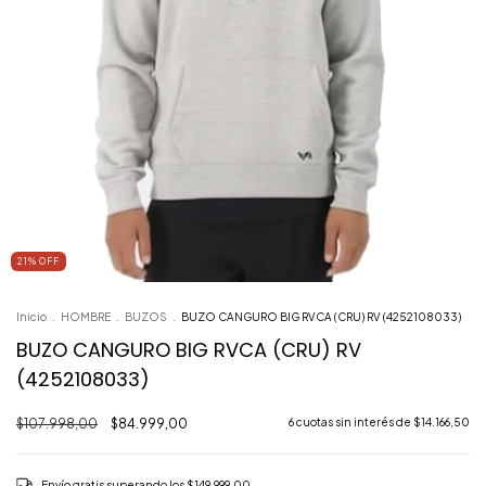
21
% OFF
Inicio
.
HOMBRE
.
BUZOS
.
BUZO CANGURO BIG RVCA (CRU) RV (4252108033)
BUZO CANGURO BIG RVCA (CRU) RV
(4252108033)
$107.998,00
$84.999,00
6
cuotas sin interés de
$14.166,50
Envío gratis
superando los
$149.999,00